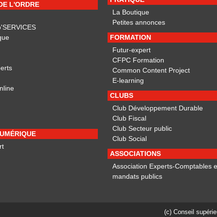
 DE L'ORDRE
La Boutique
Petites annonces
p'SERVICES
que
FORMATION
Futur-expert
CFPC Formation
erts
Common Content Project
E-learning
nline
CLUBS
Club Développement Durable
Club Fiscal
Club Secteur public
NUMÉRIQUE
Club Social
rt
ASSOCIATIONS
Association Experts-Comptables e
mandats publics
(c) Conseil supéri