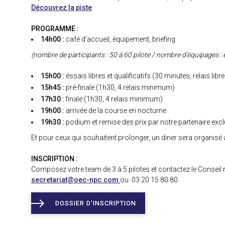
Découvrez la piste
PROGRAMME :
14h00 :
café d'accueil, équipement, briefing
(nombre de participants : 50 à 60 pilote / nombre d’équipages : 
15h00 :
éssais libres et qualificatifs (30 minutes, relais libr
15h45 :
pré-finale (1h30, 4 relais minimum)
17h30 :
finale (1h30, 4 relais minimum)
19h00 :
arrivée de la course en nocturne
19h30 :
podium et remise des prix par notre partenaire ex
Et pour ceux qui souhaitent prolonger, un diner sera organisé a
INSCRIPTION :
Composez votre team de 3 à 5 pilotes et contactez le Conseil ré
secretariat@oec-npc.com
ou 03 20 15 80 80
DOSSIER D'INSCRIPTION