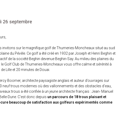
di 26 septembre
urs,
s invitons sur le magnifique golf de Thumeries-Moncheaux situé au sud
a plaine du Pévèle. Ce golf a été créé en 1932 par Joseph et Henri Beghin et
’actif de la société Beghin devenue Beghin-Say. Au milieu des plaines du
, le Golf Club de Thumeries-Moncheaux vous offre calme et sérénité à
de Lille et 20 minutes de Douai.
ercy Boomer, architecte paysagiste anglais et auteur d’ouvrages sur
990 neuf trous modernes où des vallonnements et des obstacles d'eau,
uveaux trous a été confiée à un jeune architecte français : Jean- Manuel
 Belle-Dune. C'est donc depuis
un parcours de 18 trous plaisant et
rocure beaucoup de satisfaction aux golfeurs expérimentés comme