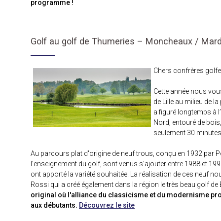
programme !
Golf au golf de Thumeries – Moncheaux / Mar
Chers confrères golfe
Cette année nous vou
de Lille au milieu de l
a figuré longtemps à l
Nord, entouré de bois
seulement 30 minutes 
Au parcours plat d'origine de neuf trous, conçu en 1932 par P
l’enseignement du golf, sont venus s'ajouter entre 1988 et 1
ont apporté la variété souhaitée. La réalisation de ces neuf no
Rossi qui a créé également dans la région le très beau golf de
original où l'alliance du classicisme et du modernisme p
aux débutants.
Découvrez le site