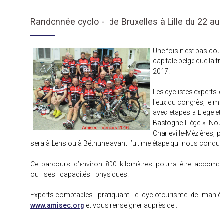
Randonnée cyclo - de Bruxelles à Lille du 22 a
Une fois n’est pas cou
capitale belge que la 
2017.
Les cyclistes experts-
lieux du congrès, le 
avec étapes à Liège e
Bastogne-Liège ». No
Charleville-Mézières,
sera à Lens ou à Béthune avant l’ultime étape qui nous condu
Ce parcours d’environ 800 kilomètres pourra être accompli
ou ses capacités physiques.
Experts-comptables
pratiquant le cyclotourisme de mani
www.amisec.org
et vous renseigner auprès de :