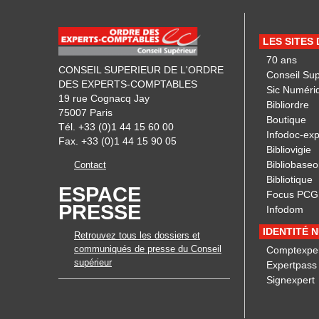
LES SITES
70 ans
CONSEIL SUPERIEUR DE L'ORDRE
Conseil Su
DES EXPERTS-COMPTABLES
Sic Numéri
19 rue Cognacq Jay
Bibliordre
75007 Paris
Boutique
Tél. +33 (0)1 44 15 60 00
Infodoc-exp
Fax. +33 (0)1 44 15 90 05
Bibliovigie
Bibliobaseo
Contact
Bibliotique
ESPACE
Focus PCG
PRESSE
Infodom
IDENTITÉ 
Retrouvez tous les dossiers et
communiqués de presse du Conseil
Comptexpe
supérieur
Expertpass
Signexpert