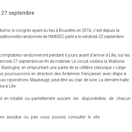
u 27 septembre
tume, le congrès ayant eu lieu à Bruxelles en 2016, c’est depuis la
traditionnelle randonnée de l’AMISEC partira le
vendredi 22 septembre
comptables randonneront pendant 6 jours avant d’arriver à Lille, sur les
mercredi 27 septembre en fin de matinée.
Le circuit visitera la Wallonie
t Bastogne, en empruntant une partie de
la célèbre classique « Liège-
us poursuivrons en direction des Ardennes
françaises avec étape à
 puis rejoindrons Maubeuge, peut-être au clair
de lune. La dernière halte
ira à
Lille.
 en totalité ou partiellement
suivant les disponibilités de chacun
ère assidue ou pas vous pouvez consulter le site