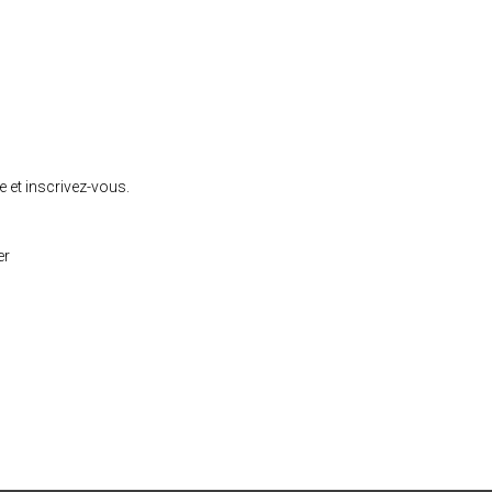
 et inscrivez-vous.
er