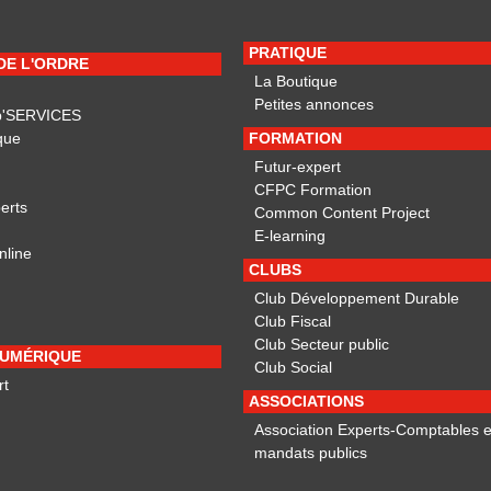
PRATIQUE
 DE L'ORDRE
La Boutique
Petites annonces
p'SERVICES
que
FORMATION
Futur-expert
CFPC Formation
erts
Common Content Project
E-learning
nline
CLUBS
Club Développement Durable
Club Fiscal
Club Secteur public
NUMÉRIQUE
Club Social
rt
ASSOCIATIONS
Association Experts-Comptables e
mandats publics