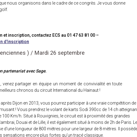
e que nous organisons dans le cadre de ce congrès. Je vous donne
golf.
 et inscription, contactez ECS au 01 47 63 81 00 –
n d'inscription
lenciennes ) / Mardi 26 septembre
n partenariat avec Sage.
, venez partager en équipe un moment de convivialité en toute
meilleurs chronos du circuit International du Hainaut !
 après Dijon en 2013, vous pourrez participer à une vraie compétition de
amusant ! Vous prendrez le volant de karts Sodi 390cc de 14 ch atteignan
 100 Km/h. Situé à Rouvignies, le circuit est à proximité des grandes
ambrai, Douai et de Lille, il est également situé à moins de 2h de Paris. L
se d'une longueur de 800 mètres pour une largeur de 8 mètres. Il possèd
des sensations encore plus fortes qu'un tracé classique.