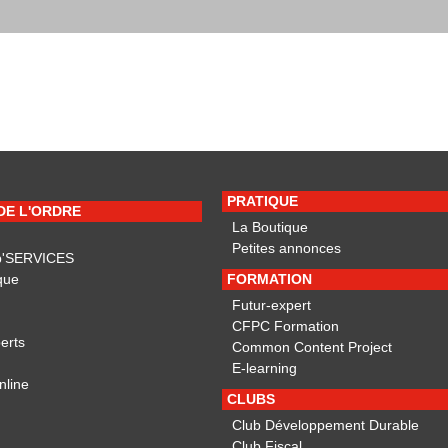
PRATIQUE
 DE L'ORDRE
La Boutique
Petites annonces
p'SERVICES
que
FORMATION
Futur-expert
CFPC Formation
erts
Common Content Project
E-learning
nline
CLUBS
Club Développement Durable
Club Fiscal