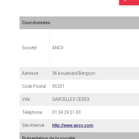
Coordonnées
Société
ANCV
Adresse
36 boulevard Bergson
Code Postal
95201
Ville
SARCELLES CEDEX
Téléphone
01 34 29 51 00
Site Internet
http://www.ancv.com
Présentation de la société