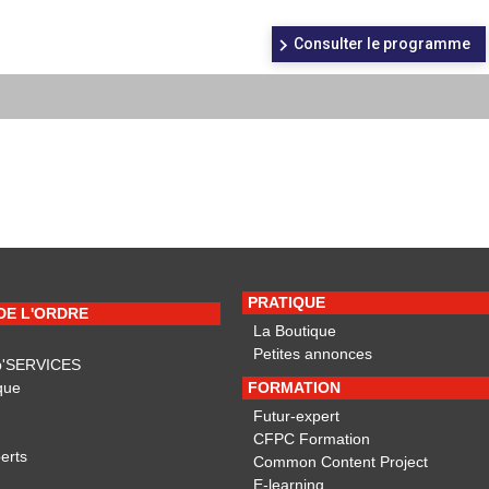
Consulter le programme
PRATIQUE
 DE L'ORDRE
La Boutique
Petites annonces
p'SERVICES
que
FORMATION
Futur-expert
CFPC Formation
erts
Common Content Project
E-learning