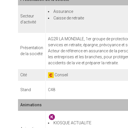
Assurance
Secteur
Caisse de retraite
d'activité
AG2R LA MONDIALE, 1er groupe de protection
services en retraite, épargne, prévoyance et s
Présentation
Acteur de référence en assurance de la personn
de la société
les entreprises et les branches, pour protéger
accidents de la vie et préparer la retraite.
Cité
Conseil
Stand
C48
Animations
KIOSQUE ACTUALITE