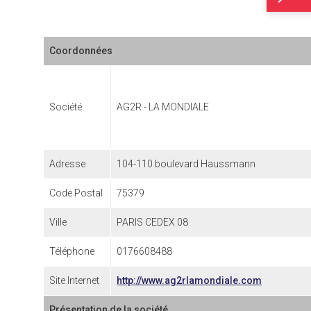
Coordonnées
Société
AG2R - LA MONDIALE
Adresse
104-110 boulevard Haussmann
Code Postal
75379
Ville
PARIS CEDEX 08
Téléphone
0176608488
Site Internet
http://www.ag2rlamondiale.com
Présentation de la société